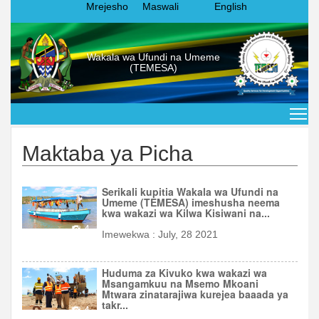
Mrejesho
Maswali
English
Wakala wa Ufundi na Umeme
(TEMESA)
Maktaba ya Picha
Serikali kupitia Wakala wa Ufundi na
Umeme (TEMESA) imeshusha neema
kwa wakazi wa Kilwa Kisiwani na...
4
Imewekwa : July, 28 2021
Huduma za Kivuko kwa wakazi wa
Msangamkuu na Msemo Mkoani
Mtwara zinatarajiwa kurejea baaada ya
takr...
4