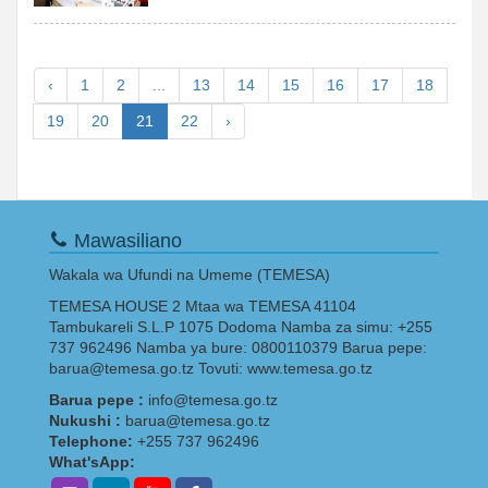
21
‹
1
2
...
13
14
15
16
17
18
19
20
21
22
›
Mawasiliano
Wakala wa Ufundi na Umeme (TEMESA)
TEMESA HOUSE 2 Mtaa wa TEMESA 41104
Tambukareli S.L.P 1075 Dodoma Namba za simu: +255
737 962496 Namba ya bure: 0800110379 Barua pepe:
barua@temesa.go.tz Tovuti: www.temesa.go.tz
Barua pepe :
info@temesa.go.tz
Nukushi :
barua@temesa.go.tz
Telephone:
+255 737 962496
What'sApp: