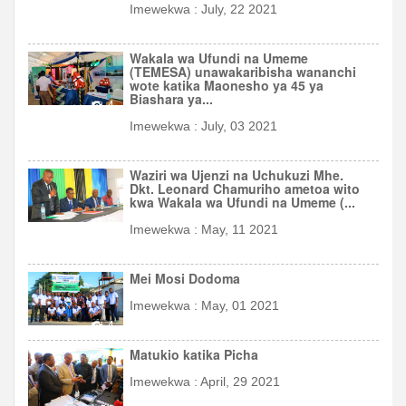
Imewekwa : July, 22 2021
Wakala wa Ufundi na Umeme
(TEMESA) unawakaribisha wananchi
wote katika Maonesho ya 45 ya
Biashara ya...
4
Imewekwa : July, 03 2021
Waziri wa Ujenzi na Uchukuzi Mhe.
Dkt. Leonard Chamuriho ametoa wito
kwa Wakala wa Ufundi na Umeme (...
2
Imewekwa : May, 11 2021
Mei Mosi Dodoma
Imewekwa : May, 01 2021
4
Matukio katika Picha
Imewekwa : April, 29 2021