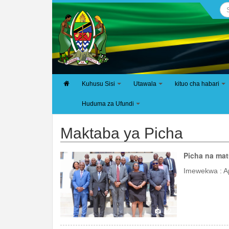
Kuhusu Sisi
Utawala
kituo cha habari
+
+
+
Huduma za Ufundi
+
Maktaba ya Picha
Picha na mat
Imewekwa : Ap
12