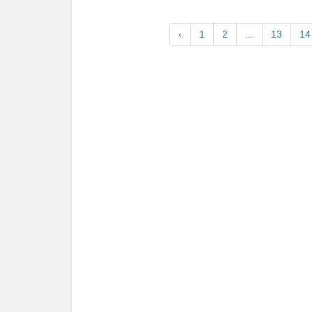
‹
1
2
...
13
14