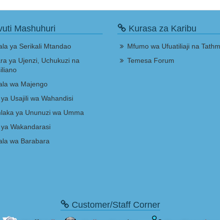
uti Mashuhuri
Kurasa za Karibu
la ya Serikali Mtandao
Mfumo wa Ufuatiliaji na Tathm
ra ya Ujenzi, Uchukuzi na
Temesa Forum
liano
la wa Majengo
 ya Usajili wa Wahandisi
laka ya Ununuzi wa Umma
 ya Wakandarasi
la wa Barabara
Customer/Staff Corner