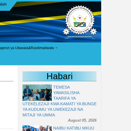
lish
ugenzi ya Utawala&Rasilimaliwatu
+
Habari
TEMESA
YAWASILISHA
TAARIFA YA
UTEKELEZAJI KWA KAMATI YA BUNGE
YA KUDUMU YA UWEKEZAJI NA
MITAJI YA UMMA
August 05, 2026
NAIBU KATIBU MKUU