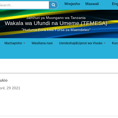
Mrejesho
Maswali
Eng
Jamhuri ya Muungano wa Tanzania
Wakala wa Ufundi na Umeme (TEMESA)
"Huduma Bora kwa Fursa za Maendeleo"
Machapisho
Wasiliana nasi
Uendeshaji&Ujenzi wa Vivuko
Kur
+
+
ukio
ril, 29 2021