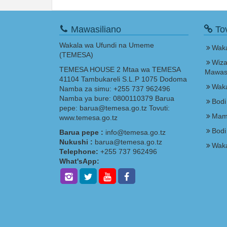
Mawasiliano
Tov
Wakala wa Ufundi na Umeme
Waka
(TEMESA)
Wiza
TEMESA HOUSE 2 Mtaa wa TEMESA
Mawasi
41104 Tambukareli S.L.P 1075 Dodoma
Waka
Namba za simu: +255 737 962496
Namba ya bure: 0800110379 Barua
Bodi
pepe: barua@temesa.go.tz Tovuti:
Mam
www.temesa.go.tz
Bodi
Barua pepe :
info@temesa.go.tz
Nukushi :
barua@temesa.go.tz
Waka
Telephone:
+255 737 962496
What'sApp: