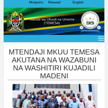
Mrejesho
Maswali
English
Wakala wa Ufundi na Umeme
(TEMESA)
MTENDAJI MKUU TEMESA
AKUTANA NA WAZABUNI
NA WASHITIRI KUJADILI
MADENI