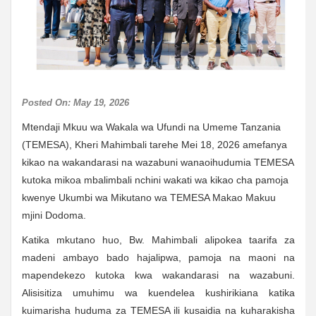
Posted On: May 19, 2026
Mtendaji Mkuu wa Wakala wa Ufundi na Umeme Tanzania
(TEMESA), Kheri Mahimbali tarehe Mei 18, 2026 amefanya
kikao na wakandarasi na wazabuni wanaoihudumia TEMESA
kutoka mikoa mbalimbali nchini wakati wa kikao cha pamoja
kwenye Ukumbi wa Mikutano wa TEMESA Makao Makuu
mjini Dodoma.
Katika mkutano huo, Bw. Mahimbali alipokea taarifa za
madeni ambayo bado hajalipwa, pamoja na maoni na
mapendekezo kutoka kwa wakandarasi na wazabuni.
Alisisitiza umuhimu wa kuendelea kushirikiana katika
kuimarisha huduma za TEMESA ili kusaidia na kuharakisha