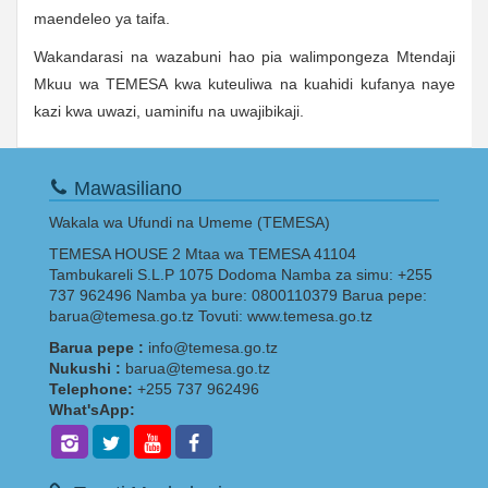
maendeleo ya taifa.
Wakandarasi na wazabuni hao pia walimpongeza Mtendaji
Mkuu wa TEMESA kwa kuteuliwa na kuahidi kufanya naye
kazi kwa uwazi, uaminifu na uwajibikaji.
Mawasiliano
Wakala wa Ufundi na Umeme (TEMESA)
TEMESA HOUSE 2 Mtaa wa TEMESA 41104
Tambukareli S.L.P 1075 Dodoma Namba za simu: +255
737 962496 Namba ya bure: 0800110379 Barua pepe:
barua@temesa.go.tz Tovuti: www.temesa.go.tz
Barua pepe :
info@temesa.go.tz
Nukushi :
barua@temesa.go.tz
Telephone:
+255 737 962496
What'sApp: