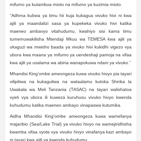
mifumo ya kutambua mioto na mifumo ya kuzimia mioto.
“Adhma kubwa ya timu hii kuja kukagua vivuko hivi ni kwa
ajili ya maandalizi sasa ya kupekeka vivuko hivi katika
maeneo ambavyo vitahudumu, kwahiyo sisi kama timu
tumemuwakilisha Mtendaji Mkuu wa TEMESA kwa ajili ya
ukaguzi wa mwisho baada ya vivuko hivi kukidhi vigezo vya
ubora kwa maana ya mifumo ya uendeshaji pamoja na vifaa
kwa ajili ya usalama wa abiria wanapokuwa ndani ya vivuko.”
Mhandisi King’ombe ameongeza kuwa vivuko hivyo pia tayari
vilipitiwa na kukaguliwa na wataalamu kutoka Shirika la
Uwakala wa Meli Tanzania (TASAC) na tayari walishatoa
vyeti vya ubora ili kuweza kuruhusu vivuko hivyo kwenda
kuhudumu katika maeneo ambayo vinapaswa kutumika.
Aidha Mhandisi King’ombe ameongeza kuwa wamefanya
majaribio (Sea/Lake Trial) ya vivuko hivyo na wamejiridhisha
kwamba vifaa vyote vya vivuko hivyo vinafanya kazi ambayo
ni tayari kwa ajili ya kwenda kuhudumu.