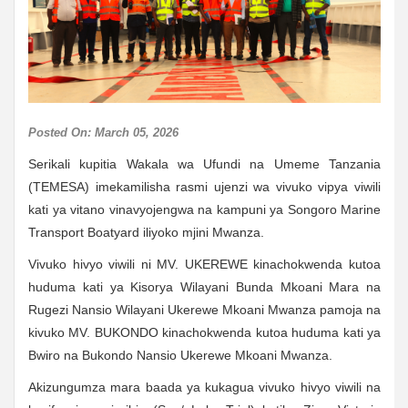
Posted On: March 05, 2026
Serikali kupitia Wakala wa Ufundi na Umeme Tanzania
(TEMESA) imekamilisha rasmi ujenzi wa vivuko vipya viwili
kati ya vitano vinavyojengwa na kampuni ya Songoro Marine
Transport Boatyard iliyoko mjini Mwanza.
Vivuko hivyo viwili ni MV. UKEREWE kinachokwenda kutoa
huduma kati ya Kisorya Wilayani Bunda Mkoani Mara na
Rugezi Nansio Wilayani Ukerewe Mkoani Mwanza pamoja na
kivuko MV. BUKONDO kinachokwenda kutoa huduma kati ya
Bwiro na Bukondo Nansio Ukerewe Mkoani Mwanza.
Akizungumza mara baada ya kukagua vivuko hivyo viwili na