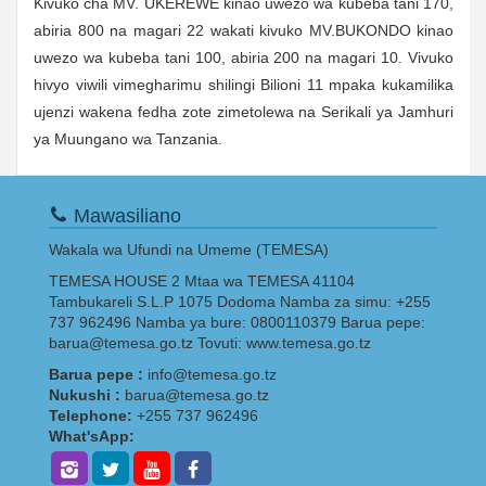
Kivuko cha MV. UKEREWE kinao uwezo wa kubeba tani 170,
abiria 800 na magari 22 wakati kivuko MV.BUKONDO kinao
uwezo wa kubeba tani 100, abiria 200 na magari 10. Vivuko
hivyo viwili vimegharimu shilingi Bilioni 11 mpaka kukamilika
ujenzi wakena fedha zote zimetolewa na Serikali ya Jamhuri
ya Muungano wa Tanzania.
Mawasiliano
Wakala wa Ufundi na Umeme (TEMESA)
TEMESA HOUSE 2 Mtaa wa TEMESA 41104
Tambukareli S.L.P 1075 Dodoma Namba za simu: +255
737 962496 Namba ya bure: 0800110379 Barua pepe:
barua@temesa.go.tz Tovuti: www.temesa.go.tz
Barua pepe :
info@temesa.go.tz
Nukushi :
barua@temesa.go.tz
Telephone:
+255 737 962496
What'sApp: