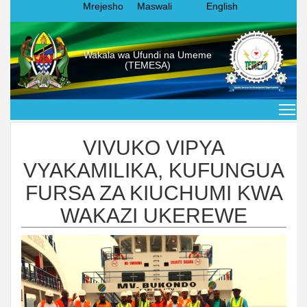
Mrejesho
Maswali
English
Wakala wa Ufundi na Umeme
(TEMESA)
VIVUKO VIPYA
VYAKAMILIKA, KUFUNGUA
FURSA ZA KIUCHUMI KWA
WAKAZI UKEREWE