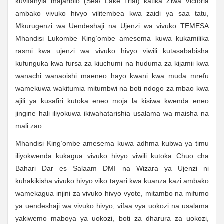
kuvifanyia majaribio (Sea/ Lake Trial) katika Ziwa Victoria
ambako vivuko hivyo vilitembea kwa zaidi ya saa tatu,
Mkurugenzi wa Uendeshaji na Ujenzi wa vivuko TEMESA
Mhandisi Lukombe King’ombe amesema kuwa kukamilika
rasmi kwa ujenzi wa vivuko hivyo viwili kutasababisha
kufunguka kwa fursa za kiuchumi na huduma za kijamii kwa
wanachi wanaoishi maeneo hayo kwani kwa muda mrefu
wamekuwa wakitumia mitumbwi na boti ndogo za mbao kwa
ajili ya kusafiri kutoka eneo moja la kisiwa kwenda eneo
jingine hali iliyokuwa ikiwahatarishia usalama wa maisha na
mali zao.
Mhandisi King’ombe amesema kuwa adhma kubwa ya timu
iliyokwenda kukagua vivuko hivyo viwili kutoka Chuo cha
Bahari Dar es Salaam DMI na Wizara ya Ujenzi ni
kuhakikisha vivuko hivyo viko tayari kwa kuanza kazi ambako
wamekagua injini za vivuko hivyo vyote, mitambo na mifumo
ya uendeshaji wa vivuko hivyo, vifaa vya uokozi na usalama
yakiwemo maboya ya uokozi, boti za dharura za uokozi,