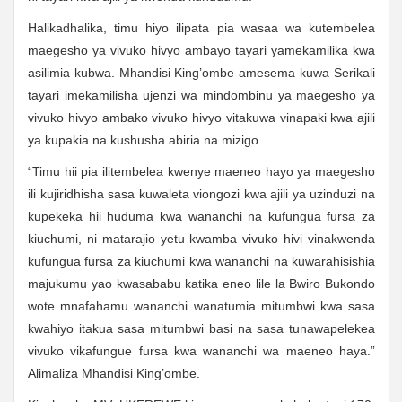
Halikadhalika, timu hiyo ilipata pia wasaa wa kutembelea
maegesho ya vivuko hivyo ambayo tayari yamekamilika kwa
asilimia kubwa. Mhandisi King’ombe amesema kuwa Serikali
tayari imekamilisha ujenzi wa mindombinu ya maegesho ya
vivuko hivyo ambako vivuko hivyo vitakuwa vinapaki kwa ajili
ya kupakia na kushusha abiria na mizigo.
“Timu hii pia ilitembelea kwenye maeneo hayo ya maegesho
ili kujiridhisha sasa kuwaleta viongozi kwa ajili ya uzinduzi na
kupekeka hii huduma kwa wananchi na kufungua fursa za
kiuchumi, ni matarajio yetu kwamba vivuko hivi vinakwenda
kufungua fursa za kiuchumi kwa wananchi na kuwarahisishia
majukumu yao kwasababu katika eneo lile la Bwiro Bukondo
wote mnafahamu wananchi wanatumia mitumbwi kwa sasa
kwahiyo itakua sasa mitumbwi basi na sasa tunawapelekea
vivuko vikafungue fursa kwa wananchi wa maeneo haya.”
Alimaliza Mhandisi King’ombe.