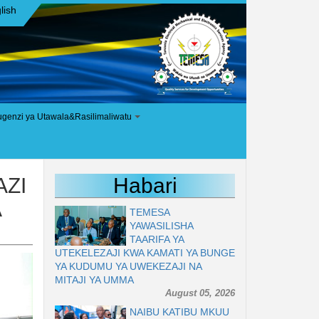
lish
ugenzi ya Utawala&Rasilimaliwatu
+
AZI
Habari
A
TEMESA
YAWASILISHA
TAARIFA YA
UTEKELEZAJI KWA KAMATI YA BUNGE
YA KUDUMU YA UWEKEZAJI NA
MITAJI YA UMMA
August 05, 2026
NAIBU KATIBU MKUU