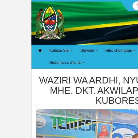
Kuhusu Sisi
Utawala
kituo cha habari
+
+
+
Huduma za Ufundi
+
WAZIRI WA ARDHI, N
MHE. DKT. AKWILA
KUBORES