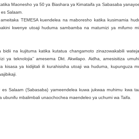
tika Maonesho ya 50 ya Biashara ya Kimataifa ya Sabasaba yanayo
r es Salaam.
o ameitaka TEMESA kuendelea na maboresho katika kusimamia hu
akini kwenye utoaji huduma sambamba na matumizi ya mifumo m
idii na kujituma katika kutatua changamoto zinazowakabili watej
i ya teknolojia’’ amesema Dkt. Akwilapo. Aidha, amesisitiza umu
kisasa ya kidijitali ili kurahisisha utoaji wa huduma, kupunguza 
jibikaji.
r es Salaam (Sabasaba) yameendelea kuwa jukwaa muhimu kwa taa
a ubunifu mbalimbali unaochochea maendeleo ya uchumi wa Taifa.