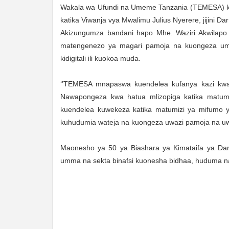
Wakala wa Ufundi na Umeme Tanzania (TEMESA) ka
katika Viwanja vya Mwalimu Julius Nyerere, jijini Da
Akizungumza bandani hapo Mhe. Waziri Akwilap
matengenezo ya magari pamoja na kuongeza um
kidigitali ili kuokoa muda.
‘’TEMESA mnapaswa kuendelea kufanya kazi kwa b
Nawapongeza kwa hatua mlizopiga katika matumiz
kuendelea kuwekeza katika matumizi ya mifumo ya 
kuhudumia wateja na kuongeza uwazi pamoja na uwa
Maonesho ya 50 ya Biashara ya Kimataifa ya Da
umma na sekta binafsi kuonesha bidhaa, huduma n