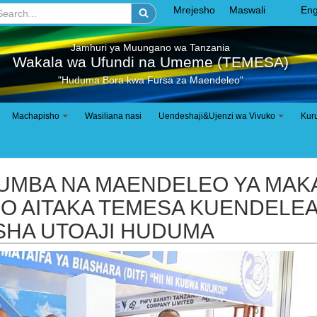
Mrejesho
Maswali
Eng
Jamhuri ya Muungano wa Tanzania
Wakala wa Ufundi na Umeme (TEMESA)
"Huduma Bora kwa Fursa za Maendeleo"
Machapisho
Wasiliana nasi
Uendeshaji&Ujenzi wa Vivuko
Kur
+
+
YUMBA NA MAENDELEO YA MAK
PO AITAKA TEMESA KUENDELE
HA UTOAJI HUDUMA