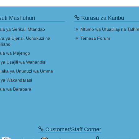
uti Mashuhuri
Kurasa za Karibu
la ya Serikali Mtandao
Mfumo wa Ufuatiliaji na Tathm
ra ya Ujenzi, Uchukuzi na
Temesa Forum
liano
la wa Majengo
 ya Usajili wa Wahandisi
laka ya Ununuzi wa Umma
 ya Wakandarasi
la wa Barabara
Customer/Staff Corner