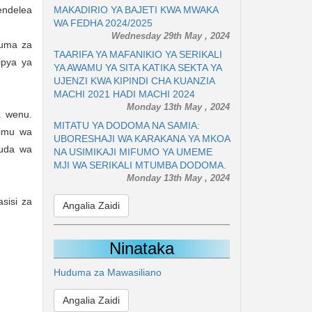
MAKADIRIO YA BAJETI KWA MWAKA
endelea
WA FEDHA 2024/2025
Wednesday 29th May , 2024
duma za
TAARIFA YA MAFANIKIO YA SERIKALI
ipya ya
YA AWAMU YA SITA KATIKA SEKTA YA
UJENZI KWA KIPINDI CHA KUANZIA
MACHI 2021 HADI MACHI 2024
Monday 13th May , 2024
a wenu.
MITATU YA DODOMA NA SAMIA:
himu wa
UBORESHAJI WA KARAKANA YA MKOA
muda wa
NA USIMIKAJI MIFUMO YA UMEME
MJI WA SERIKALI MTUMBA DODOMA.
Monday 13th May , 2024
sisi za
Angalia Zaidi
Ninataka
Huduma za Mawasiliano
Angalia Zaidi