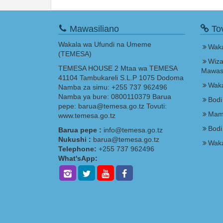
Mawasiliano
Tov
Wakala wa Ufundi na Umeme
Waka
(TEMESA)
Wiza
TEMESA HOUSE 2 Mtaa wa TEMESA
Mawasi
41104 Tambukareli S.L.P 1075 Dodoma
Waka
Namba za simu: +255 737 962496
Namba ya bure: 0800110379 Barua
Bodi
pepe: barua@temesa.go.tz Tovuti:
Mam
www.temesa.go.tz
Bodi
Barua pepe :
info@temesa.go.tz
Nukushi :
barua@temesa.go.tz
Waka
Telephone:
+255 737 962496
What'sApp: