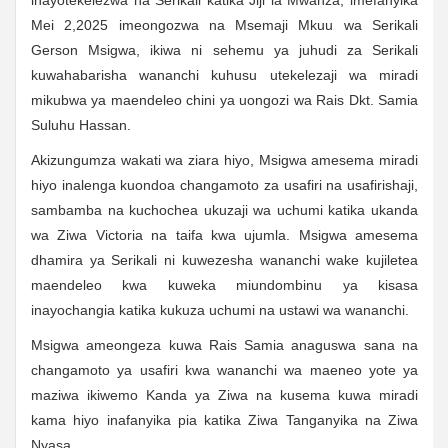
Mei 2,2025 imeongozwa na Msemaji Mkuu wa Serikali
Gerson Msigwa, ikiwa ni sehemu ya juhudi za Serikali
kuwahabarisha wananchi kuhusu utekelezaji wa miradi
mikubwa ya maendeleo chini ya uongozi wa Rais Dkt. Samia
Suluhu Hassan.
Akizungumza wakati wa ziara hiyo, Msigwa amesema miradi
hiyo inalenga kuondoa changamoto za usafiri na usafirishaji,
sambamba na kuchochea ukuzaji wa uchumi katika ukanda
wa Ziwa Victoria na taifa kwa ujumla. Msigwa amesema
dhamira ya Serikali ni kuwezesha wananchi wake kujiletea
maendeleo kwa kuweka miundombinu ya kisasa
inayochangia katika kukuza uchumi na ustawi wa wananchi.
Msigwa ameongeza kuwa Rais Samia anaguswa sana na
changamoto ya usafiri kwa wananchi wa maeneo yote ya
maziwa ikiwemo Kanda ya Ziwa na kusema kuwa miradi
kama hiyo inafanyika pia katika Ziwa Tanganyika na Ziwa
Nyasa.