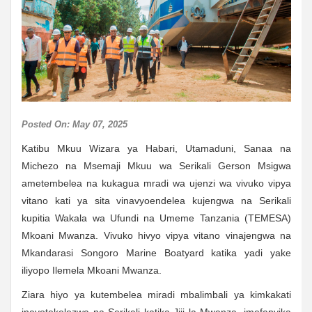
Posted On: May 07, 2025
Katibu Mkuu Wizara ya Habari, Utamaduni, Sanaa na
Michezo na Msemaji Mkuu wa Serikali Gerson Msigwa
ametembelea na kukagua mradi wa ujenzi wa vivuko vipya
vitano kati ya sita vinavyoendelea kujengwa na Serikali
kupitia Wakala wa Ufundi na Umeme Tanzania (TEMESA)
Mkoani Mwanza. Vivuko hivyo vipya vitano vinajengwa na
Mkandarasi Songoro Marine Boatyard katika yadi yake
iliyopo Ilemela Mkoani Mwanza.
Ziara hiyo ya kutembelea miradi mbalimbali ya kimkakati
inayotekelezwa na Serikali katika Jiji la Mwanza, imefanyika