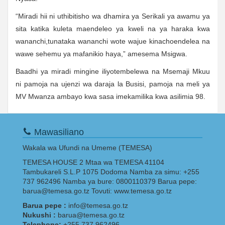
“Miradi hii ni uthibitisho wa dhamira ya Serikali ya awamu ya
sita katika kuleta maendeleo ya kweli na ya haraka kwa
wananchi,tunataka wananchi wote wajue kinachoendelea na
wawe sehemu ya mafanikio haya,” amesema Msigwa.
Baadhi ya miradi mingine iliyotembelewa na Msemaji Mkuu
ni pamoja na ujenzi wa daraja la Busisi, pamoja na meli ya
MV Mwanza ambayo kwa sasa imekamilika kwa asilimia 98.
Mawasiliano
Wakala wa Ufundi na Umeme (TEMESA)
TEMESA HOUSE 2 Mtaa wa TEMESA 41104
Tambukareli S.L.P 1075 Dodoma Namba za simu: +255
737 962496 Namba ya bure: 0800110379 Barua pepe:
barua@temesa.go.tz Tovuti: www.temesa.go.tz
Barua pepe :
info@temesa.go.tz
Nukushi :
barua@temesa.go.tz
Telephone:
+255 737 962496