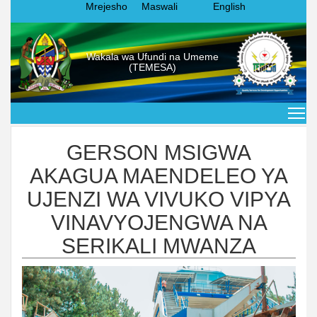
Mrejesho
Maswali
English
Wakala wa Ufundi na Umeme
(TEMESA)
GERSON MSIGWA
AKAGUA MAENDELEO YA
UJENZI WA VIVUKO VIPYA
VINAVYOJENGWA NA
SERIKALI MWANZA