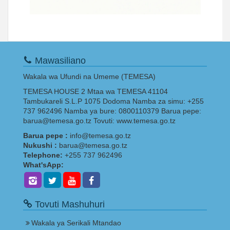
Mawasiliano
Wakala wa Ufundi na Umeme (TEMESA)
TEMESA HOUSE 2 Mtaa wa TEMESA 41104
Tambukareli S.L.P 1075 Dodoma Namba za simu: +255
737 962496 Namba ya bure: 0800110379 Barua pepe:
barua@temesa.go.tz Tovuti: www.temesa.go.tz
Barua pepe :
info@temesa.go.tz
Nukushi :
barua@temesa.go.tz
Telephone:
+255 737 962496
What'sApp:
Tovuti Mashuhuri
Wakala ya Serikali Mtandao