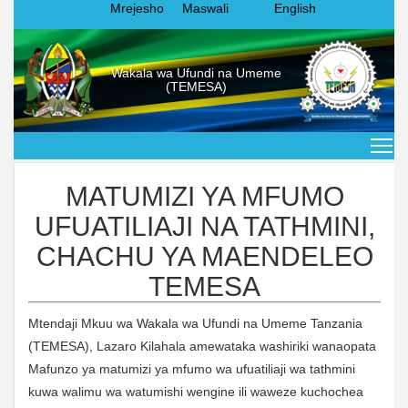
Mrejesho
Maswali
English
Wakala wa Ufundi na Umeme
(TEMESA)
MATUMIZI YA MFUMO
UFUATILIAJI NA TATHMINI,
CHACHU YA MAENDELEO
TEMESA
Mtendaji Mkuu wa Wakala wa Ufundi na Umeme Tanzania
(TEMESA), Lazaro Kilahala amewataka washiriki wanaopata
Mafunzo ya matumizi ya mfumo wa ufuatiliaji wa tathmini
kuwa walimu wa watumishi wengine ili waweze kuchochea