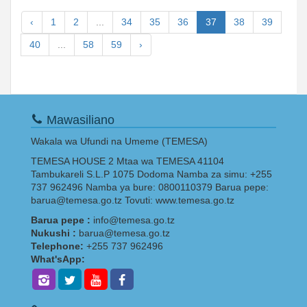
‹
1
2
...
34
35
36
37
38
39
40
...
58
59
›
Mawasiliano
Wakala wa Ufundi na Umeme (TEMESA)
TEMESA HOUSE 2 Mtaa wa TEMESA 41104
Tambukareli S.L.P 1075 Dodoma Namba za simu: +255
737 962496 Namba ya bure: 0800110379 Barua pepe:
barua@temesa.go.tz Tovuti: www.temesa.go.tz
Barua pepe :
info@temesa.go.tz
Nukushi :
barua@temesa.go.tz
Telephone:
+255 737 962496
What'sApp: